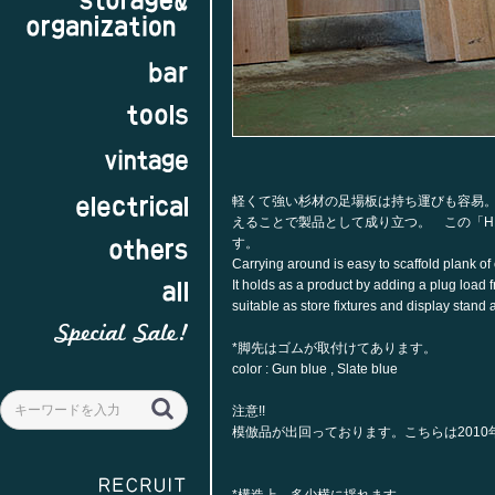
左:Slateblue 右:Gunblue
軽くて強い杉材の足場板は持ち運びも容易
えることで製品として成り立つ。 この「H
す。
Carrying around is easy to scaffold plank of 
It holds as a product by adding a plug load fr
suitable as store fixtures and display stand
*脚先はゴムが取付けてあります。
color : Gun blue , Slate blue
注意!!
模倣品が出回っております。こちらは201