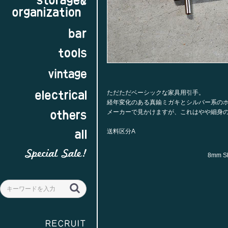
ただただベーシックな家具用引手。
経年変化のある真鍮ミガキとシルバー系の
メーカーで見かけますが、これはやや細身の
送料区分A
8mm S