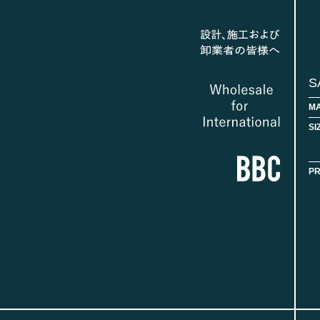
S
MA
SI
PR