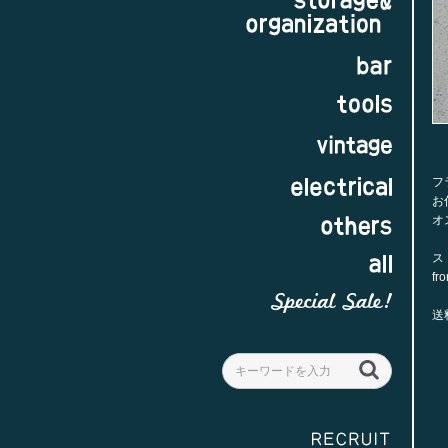
フ
お
オ
ス
fr
送