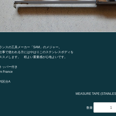
ランスの工具メーカー「SAM」のメジャー。
仕事で使われる方にはやはりこのステンレスボディを
ススメします。 程よい重量感が心地よいです。
トッパー付き
om France
お買い物を続ける
カートへ進む
料区分A
MEASURE TAPE (STAINLE
数量