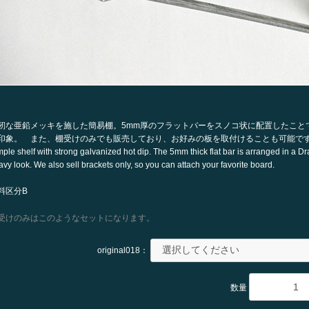
靭な亜鉛メッキを施した簡易棚。5mm厚のフラットバーをスノコ状に配置したこと
印象。 また、棚受けのみでも販売しており、お好みの板を取付けることも可能で
mple shelf with strong galvanized hot dip. The 5mm thick flat bar is arranged in a D
vy look. We also sell brackets only, so you can attach your favorite board.
料区分B
受けのみはこのようなセットになります。
original018：
お買い物を続ける
カートへ進む
数量