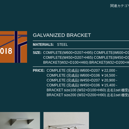
関連カテゴ
GALVANIZED BRACKET
MATERIALS:
STEEL
SIZE:
COMPLETE(W600×D207×H95) COMPLETE(W600×D1
COMPLETE(W450×D207×H65) COMPLETE(W450×D1
BRACKET(W32×D100×H60) BRACKET(W32×D200×H
PRICE:
COMPLETE (完成品) W600×D207 ￥22,000 -
COMPLETE (完成品) W600×D106 ￥16,500 -
COMPLETE (完成品) W450×D207 ￥20,900 -
COMPLETE (完成品) W450×D106 ￥15,400 -
BRACKET size100 (W32×D100×H60) 左右1set 棚
BRACKET size200 (W32×D200×H90) 左右1set 棚