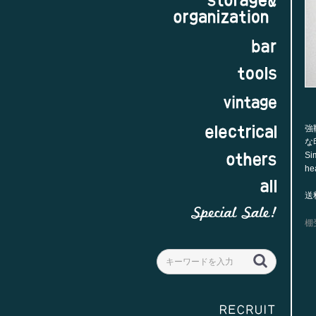
強
な
Si
hea
送
棚