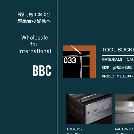
TOOL BUCK
MATERIALS:
CA
SIZE:
φ250×H350
PRICE:
￥18,700 -
TOOLBOX
FACTORY T