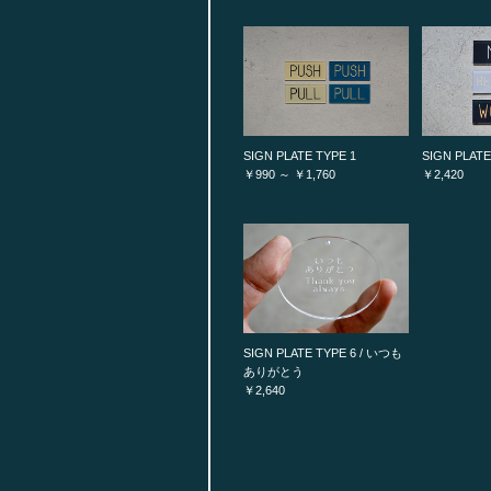
SIGN PLATE TYPE 1
SIGN PLATE
￥990 ～ ￥1,760
￥2,420
SIGN PLATE TYPE 6 / いつも
ありがとう
￥2,640