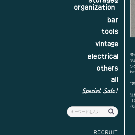
昔
第
Sig
ba
*
送
【
代