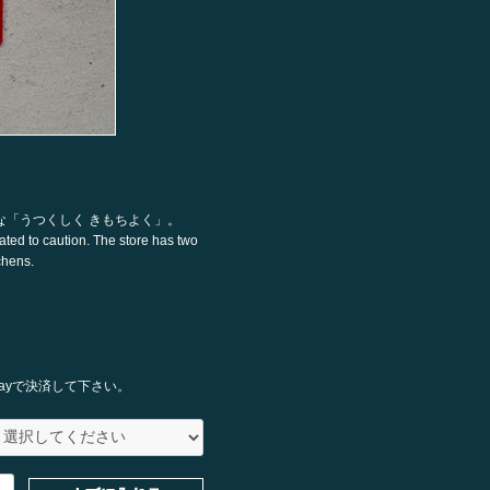
な「うつくしく きもちよく」。
lated to caution. The store has two
chens.
ayで決済して下さい。