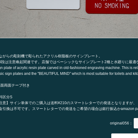
ながらの彫刻機で彫られたアクリル樹脂板のサインプレート。
3段は注意喚起関連です。店舗ではベーシックなサインプレート2種と水廻りに最適
n plate of acrylic resin plate carved in old-fashioned engraving machine. This is re
sic sign plates and the "BEAUTIFUL MIND" which is most suitable for toilets and kit
裏面両面テープ付き
料区分S
注意】サイン単体でのご購入は送料¥210のスマートレターでの発送となりますが、
金引換は不可です。スマートレターでの発送をご希望の場合は銀行振込かamazon p
original056：