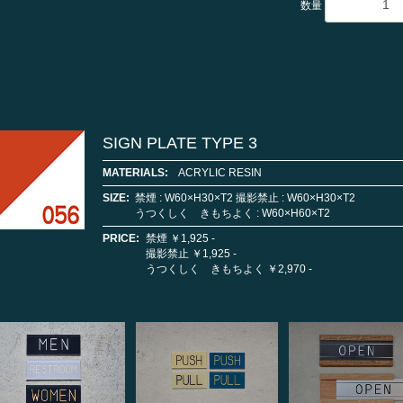
数量
お買い物を続ける
カートへ進む
SIGN PLATE TYPE 3
MATERIALS:
ACRYLIC RESIN
SIZE:
禁煙 : W60×H30×T2 撮影禁止 : W60×H30×T2
うつくしく きもちよく : W60×H60×T2
PRICE:
禁煙 ￥1,925 -
撮影禁止 ￥1,925 -
うつくしく きもちよく ￥2,970 -