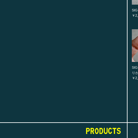
SIG
￥2,
SIG
り
￥2,