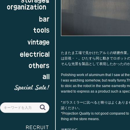
たまたま工場で見かけたアルミの研磨作業
は目視・・。ひたすら同じ動きでロボット
そんな光景を製品として表現したかったの
Polishing work of aluminum that I saw at the
I was watching somehow, but really funny.The
to stoic as the robot in the same earnestly m
wanted to express as a product such a spec
欠き部分にはS字フックが掛けられます
*ガラスミラーに比べると映りはよくありま
認ください。
*Projection Quality is not good compared to 
thing at the store means.